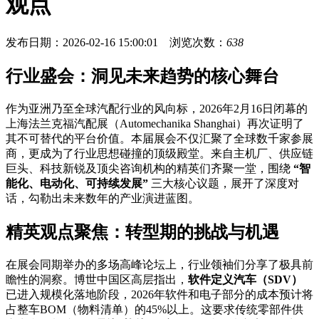
观点
发布日期：2026-02-16 15:00:01 浏览次数：
638
行业盛会：洞见未来趋势的核心舞台
作为亚洲乃至全球汽配行业的风向标，2026年2月16日闭幕的
上海法兰克福汽配展（Automechanika Shanghai）再次证明了
其不可替代的平台价值。本届展会不仅汇聚了全球数千家参展
商，更成为了行业思想碰撞的顶级殿堂。来自主机厂、供应链
巨头、科技新锐及顶尖咨询机构的精英们齐聚一堂，围绕
“智
能化、电动化、可持续发展”
三大核心议题，展开了深度对
话，勾勒出未来数年的产业演进蓝图。
精英观点聚焦：转型期的挑战与机遇
在展会同期举办的多场高峰论坛上，行业领袖们分享了极具前
瞻性的洞察。博世中国区高层指出，
软件定义汽车（SDV）
已进入规模化落地阶段，2026年软件和电子部分的成本预计将
占整车BOM（物料清单）的45%以上。这要求传统零部件供